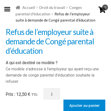
Aller
Aller
Accueil
Droit du travail
Conges
0
à
au
parental d'éducation
Refus de l’employeur
la
contenu
suite à demande de Congé parental d’éducation
navigation
Refus de l’employeur suite à
demande de Congé parental
d’éducation
A qui est destiné ce modèle ?
Ce modèle s’adresse à l’employeur qui ayant reçu une
demande de congé parental d’éducation souhaite la
refuser.
quantité
12,50
€
TTC
de
Refus
Ajouter au panier
de