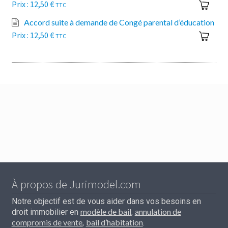
12,50
€
TTC
Accord suite à demande de Congé parental d’éducation
12,50
€
TTC
À propos de Jurimodel.com
Notre objectif est de vous aider dans vos besoins en
modèle de bail
annulation de
droit immobilier en
,
compromis de vente
bail d’habitation
,
.