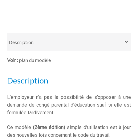
l'employeur
suite
à
demande
de
Description
Congé
parental
plan du modèle
d'éducation
Description
L’employeur n’a pas la possibilité de s’opposer à une
demande de congé parental d’éducation sauf si elle est
formulée tardivement.
Ce modèle
(2ème édition)
simple d’utilisation est à jour
des nouvelles lois concernant le code du travail.