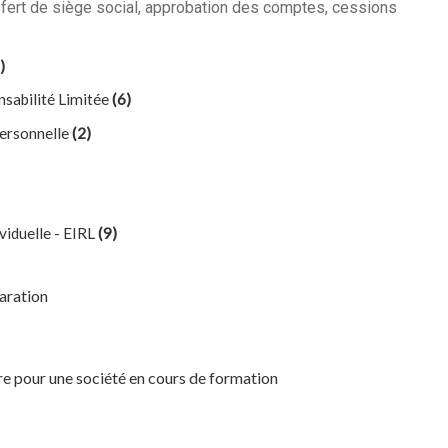
nsfert de siège social, approbation des comptes, cessions
)
nsabilité Limitée
(6)
personnelle
(2)
viduelle - EIRL
(9)
laration
 pour une société en cours de formation