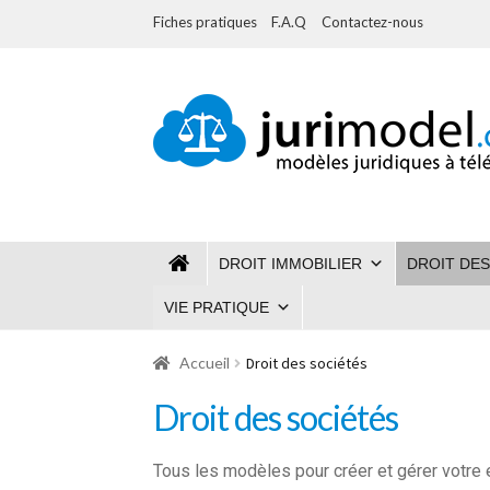
Fiches pratiques
F.A.Q
Contactez-nous
Aller
Aller
à
au
la
contenu
navigation
DROIT IMMOBILIER
DROIT DES
VIE PRATIQUE
Accueil
Droit des sociétés
Droit des sociétés
Tous les modèles pour créer et gérer votre e