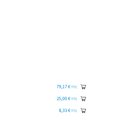
79,17
€
TTC
25,00
€
TTC
8,33
€
TTC