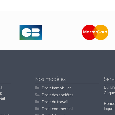
Nos modèles
Serv
os
Du lu
Droit immobilier
e
Clique
Droit des sociétés
ail
Droit du travail
Pensez
Droit commercial
laque