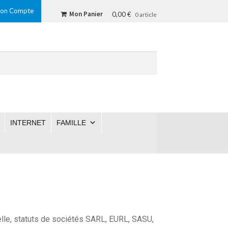
on Compte
Mon Panier
0,00 €
0 article
INTERNET
FAMILLE
uelle, statuts de sociétés SARL, EURL, SASU,