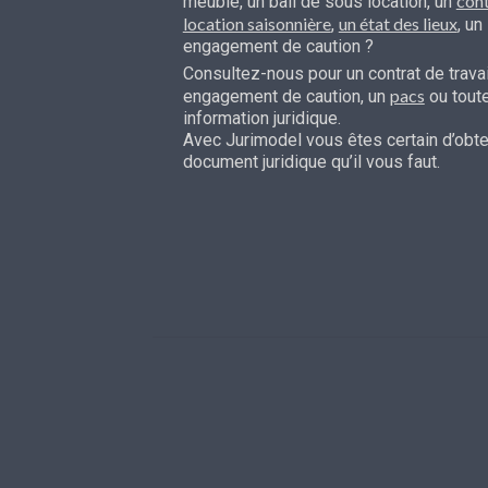
cont
meublé, un bail de sous location, un
location saisonnière
un état des lieux
,
, un
engagement de caution ?
Consultez-nous pour un contrat de travai
pacs
engagement de caution, un
ou tout
information juridique.
Avec Jurimodel vous êtes certain d’obten
document juridique qu’il vous faut.