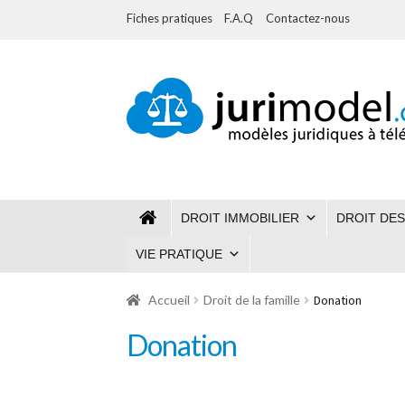
Fiches pratiques
F.A.Q
Contactez-nous
Aller
Aller
à
au
la
contenu
navigation
DROIT IMMOBILIER
DROIT DES
VIE PRATIQUE
Accueil
Droit de la famille
Donation
Donation