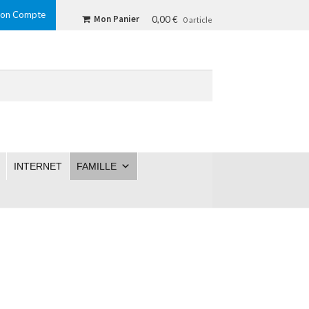
on Compte
Mon Panier
0,00 €
0 article
INTERNET
FAMILLE