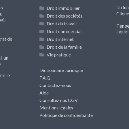
os
Du lu
Droit immobilier
e
Clique
Droit des sociétés
ail
Droit du travail
Pensez
Droit commercial
laque
rat de
Droit internet
Droit de la famille
Vie pratique
l, un
e
Dictionnaire Juridique
ir le
F.A.Q.
Contactez-nous
Aide
Consultez nos CGV
Mentions légales
Politique de confidentialité