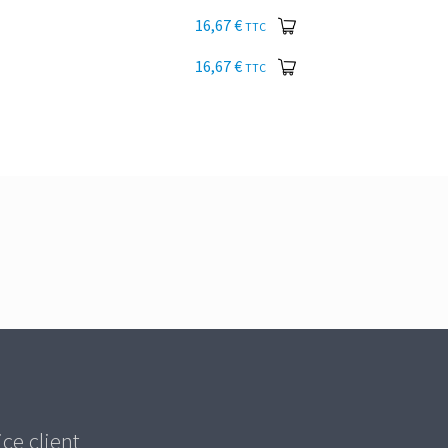
16,67
€
TTC
16,67
€
TTC
ice client