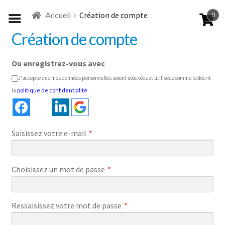
Aller
Aller
Accueil
Création de compte
0
à
au
la
contenu
Création de compte
navigation
Ou enregistrez-vous avec
J'accepte que mes données personnelles soient stockées et utilisées comme le décrit
la
politique de confidentialité
Saisissez votre e-mail
*
Choisissez un mot de passe
*
Ressaisissez votre mot de passe
*