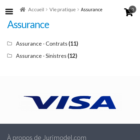
Aller
Aller
Accueil
Vie pratique
Assurance
0
à
au
la
contenu
Assurance
navigation
Assurance - Contrats
(11)
Assurance - Sinistres
(12)
À propos de Jurimodel.com