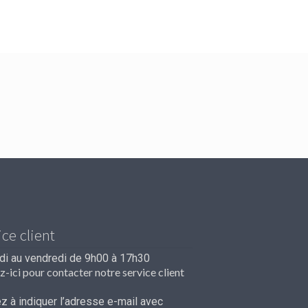
ice client
ndi au vendredi de 9h00 à 17h30
z-ici pour contacter notre service client
 à indiquer l’adresse e-mail avec