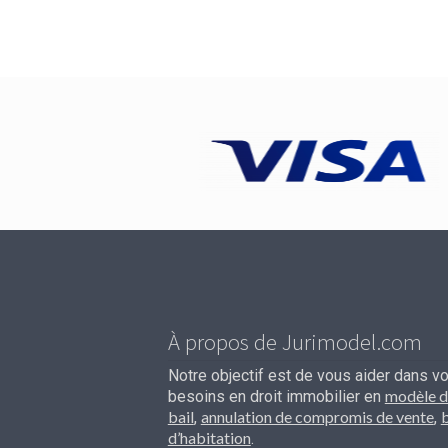
À propos de Jurimodel.com
Notre objectif est de vous aider dans v
modèle d
besoins en droit immobilier en
bail
annulation de compromis de vente
b
,
,
d’habitation
.