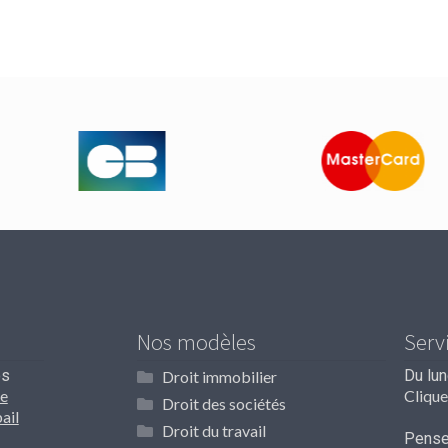
Nos modèles
Serv
os
Du lu
Droit immobilier
e
Clique
Droit des sociétés
ail
Droit du travail
Pensez