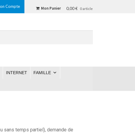
on Compte
Mon Panier
0,00 €
0 article
INTERNET
FAMILLE
ou sans temps partiel), demande de