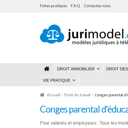
Fiches pratiques
F.A.Q
Contactez-nous
Aller
Aller
à
au
la
contenu
navigation
DROIT IMMOBILIER
DROIT DES
VIE PRATIQUE
Accueil
Droit du travail
Conges parental d'
Conges parental d'éduc
Pour salariés et employeurs : Tous les mod