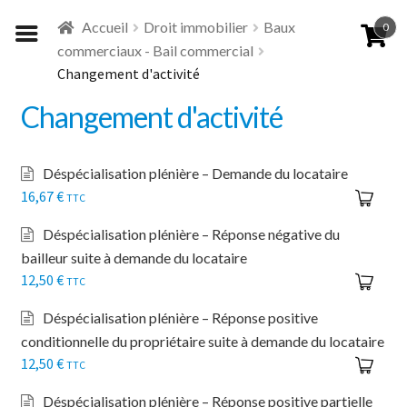
Aller
Aller
Accueil
Droit immobilier
Baux
0
à
au
commerciaux - Bail commercial
la
contenu
Changement d'activité
navigation
Changement d'activité
Déspécialisation plénière – Demande du locataire
16,67
€
TTC
Déspécialisation plénière – Réponse négative du
bailleur suite à demande du locataire
12,50
€
TTC
Déspécialisation plénière – Réponse positive
conditionnelle du propriétaire suite à demande du locataire
12,50
€
TTC
Déspécialisation plénière – Réponse positive partielle