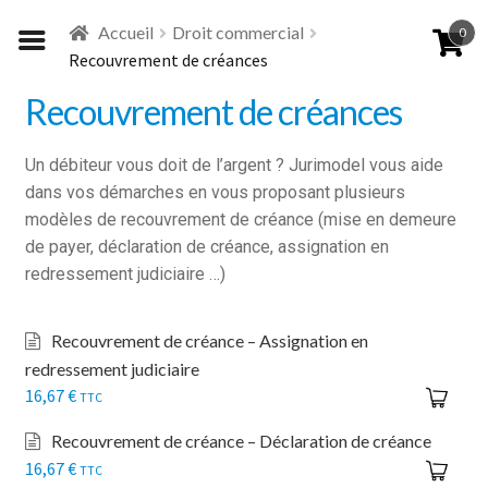
Aller
Aller
Accueil
Droit commercial
0
à
au
Recouvrement de créances
la
contenu
navigation
Recouvrement de créances
Un débiteur vous doit de l’argent ? Jurimodel vous aide
dans vos démarches en vous proposant plusieurs
modèles de recouvrement de créance (mise en demeure
de payer, déclaration de créance, assignation en
redressement judiciaire …)
Recouvrement de créance – Assignation en
redressement judiciaire
16,67
€
TTC
Recouvrement de créance – Déclaration de créance
16,67
€
TTC