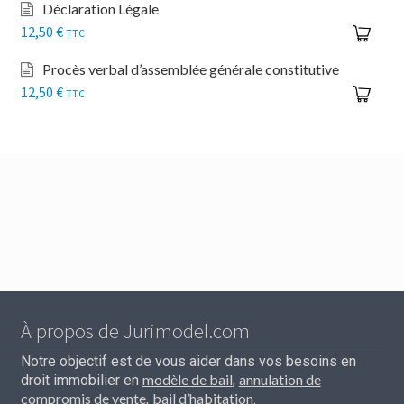
Déclaration Légale
12,50
€
TTC
Procès verbal d’assemblée générale constitutive
12,50
€
TTC
À propos de Jurimodel.com
Notre objectif est de vous aider dans vos besoins en
modèle de bail
annulation de
droit immobilier en
,
compromis de vente
bail d’habitation
,
.