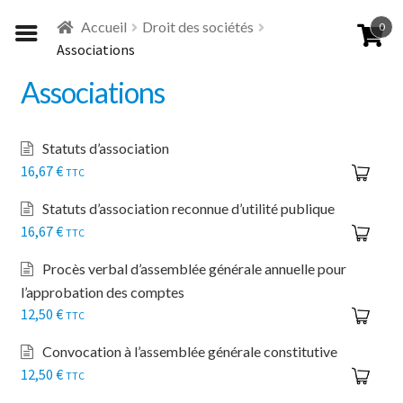
Aller
Aller
Accueil
Droit des sociétés
0
à
au
Associations
la
contenu
navigation
Associations
Statuts d’association
16,67
€
TTC
Statuts d’association reconnue d’utilité publique
16,67
€
TTC
Procès verbal d’assemblée générale annuelle pour
l’approbation des comptes
12,50
€
TTC
Convocation à l’assemblée générale constitutive
12,50
€
TTC