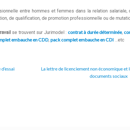
ssionnelle entre hommes et femmes dans la relation salariale,
ion, de qualification, de promotion professionnelle ou de mutati
contrat à durée déterminée
co
ravail
se trouvent sur Jurimodel :
,
mplet embauche en CDD
pack complet embauche en CDI
,
…etc
Next
 d’essai
La lettre de licenciement non économique et 
post:
documents sociaux