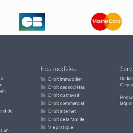
Nos modèles
Serv
os
Du lu
Droit immobilier
e
Clique
Droit des sociétés
ail
Droit du travail
Pensez
Droit commercial
laque
rat de
Droit internet
Droit de la famille
Vie pratique
l, un