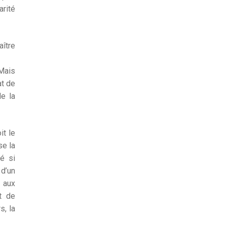
arité
aître
 Mais
at de
de la
it le
se la
ié si
 d’un
t aux
t de
s, la