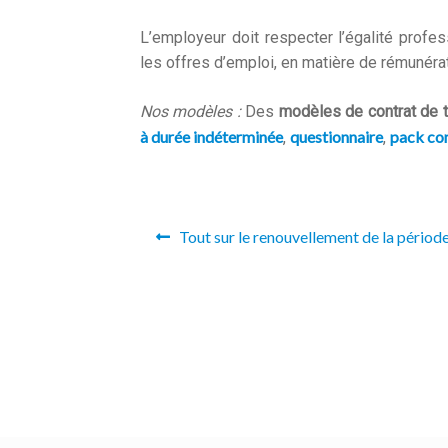
L’employeur doit respecter l’égalité profe
les offres d’emploi, en matière de rémunérat
Nos modèles :
Des
modèles de contrat de t
à durée indéterminée
questionnaire
pack co
,
,
Navigation
Previous
Tout sur le renouvellement de la période
de
post:
l’article