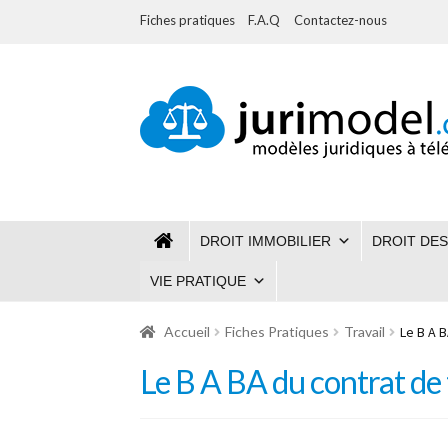
Fiches pratiques
F.A.Q
Contactez-nous
Aller
Aller
à
au
la
contenu
navigation
DROIT IMMOBILIER
DROIT DES
VIE PRATIQUE
Accueil
Fiches Pratiques
Travail
Le B A B
Le B A BA du contrat de 