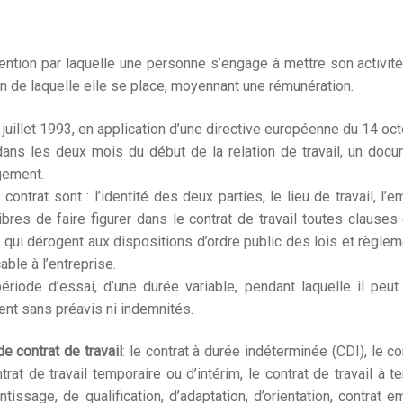
ention par laquelle une personne s’engage à mettre son activité
on de laquelle elle se place, moyennant une rémunération.
juillet 1993, en application d’une directive européenne du 14 oc
 dans les deux mois du début de la relation de travail, un doc
agement.
trat sont : l’identité des deux parties, le lieu de travail, l’e
ibres de faire figurer dans le contrat de travail toutes clauses
s qui dérogent aux dispositions d’ordre public des lois et règle
able à l’entreprise.
riode d’essai, d’une durée variable, pendant laquelle il peut
ent sans préavis ni indemnités.
e contrat de travail
: le contrat à durée indéterminée (CDI), le co
rat de travail temporaire ou d’intérim, le contrat de travail à 
ntissage, de qualification, d’adaptation, d’orientation, contrat e