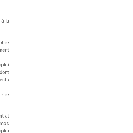
 à la
tobre
ument
mploi
 dont
ments
 être
ntrat
temps
mploi