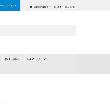
on Compte
Mon Panier
0,00 €
0 article
INTERNET
FAMILLE