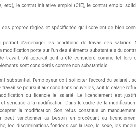
, etc.), le contrat initiative emploi (CIE), le contrat emploi solid
.
ses propres règles et spécificités qu’il convient de bien conn
i permet d’aménager les conditions de travail des salariés.
a modification porte sur l’un des éléments substantiels du contr
de travail, s’il apparaît qu’il a été considéré comme tel lors 
s éléments sont considérés comme non substantiels.
 substantiel, l’employeur doit solliciter l’accord du salarié : so
e travail se poursuit aux conditions nouvelles, soit le salarié refu
dification ou licencie le salarié. Le licenciement est justif
et sérieuse à la modification. Dans le cadre de la modification
 accepter la modification. Son refus constitue un manquemen
eur peut sanctionner au besoin en procédant au licenciemen
che, les discriminations fondées sur la race, le sexe, les moeur