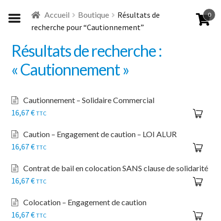
Aller
Aller
Accueil
Boutique
Résultats de
0
à
au
recherche pour “Cautionnement”
la
contenu
navigation
Résultats de recherche :
« Cautionnement »
Cautionnement – Solidaire Commercial
16,67
€
TTC
Caution – Engagement de caution – LOI ALUR
16,67
€
TTC
Contrat de bail en colocation SANS clause de solidarité
16,67
€
TTC
Colocation – Engagement de caution
16,67
€
TTC