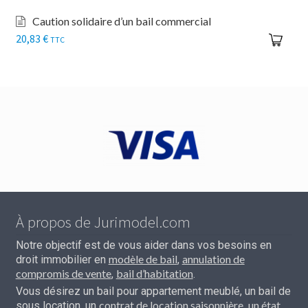
Caution solidaire d’un bail commercial
20,83
€
TTC
À propos de Jurimodel.com
Notre objectif est de vous aider dans vos besoins en
modèle de bail
annulation de
droit immobilier en
,
compromis de vente
bail d’habitation
,
.
Vous désirez un bail pour appartement meublé, un bail de
contrat de location saisonnière
un état
sous location, un
,