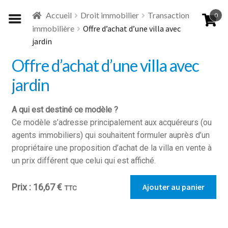
Aller
Aller
Accueil
Droit immobilier
Transaction
0
à
au
immobilière
Offre d’achat d’une villa avec
la
contenu
jardin
navigation
Offre d’achat d’une villa avec
jardin
A qui est destiné ce modèle ?
Ce modèle s’adresse principalement aux acquéreurs (ou
agents immobiliers) qui souhaitent formuler auprès d’un
propriétaire une proposition d’achat de la villa en vente à
un prix différent que celui qui est affiché.
quantité
Ajouter au panier
16,67
€
TTC
de
Offre
d'achat