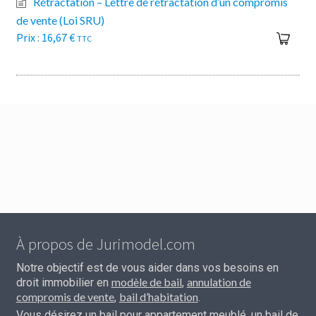
Rétractation – Lettre de rétractation d’un compromis
de vente (Loi SRU)
16,67
€
TTC
À propos de Jurimodel.com
Notre objectif est de vous aider dans vos besoins en
modèle de bail
annulation de
droit immobilier en
,
compromis de vente
bail d’habitation
,
.
Vous désirez un bail pour appartement meublé, un bail de