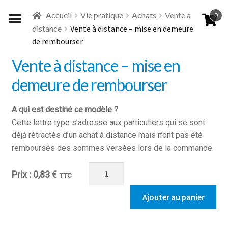
Aller
Aller
Accueil
Vie pratique
Achats
Vente à
0
à
au
distance
Vente à distance – mise en demeure
la
contenu
de rembourser
navigation
Vente à distance – mise en
demeure de rembourser
A qui est destiné ce modèle ?
Cette lettre type s’adresse aux particuliers qui se sont
déjà rétractés d’un achat à distance mais n’ont pas été
remboursés des sommes versées lors de la commande.
quantité
0,83
€
TTC
de
Vente
Ajouter au panier
à
distance