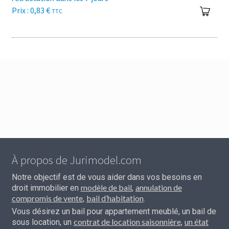
0,83
€
TTC
À propos de Jurimodel.com
Notre objectif est de vous aider dans vos besoins en
modèle de bail
annulation de
droit immobilier en
,
compromis de vente
bail d’habitation
,
.
Vous désirez un bail pour appartement meublé, un bail de
contrat de location saisonnière
un état
sous location, un
,