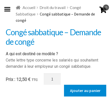
Aller
Aller
Accueil
Droit du travail
Congé
0
à
au
Sabbatique
Congé sabbatique – Demande de
la
contenu
congé
navigation
Congé sabbatique – Demande
de congé
A qui est destiné ce modèle ?
Cette lettre type concerne les salariés qui souhaitent
demander à leur employeur un congé sabbatique.
quantité
12,50
€
TTC
de
Congé
Ajouter au panier
sabbatique
-
Demande