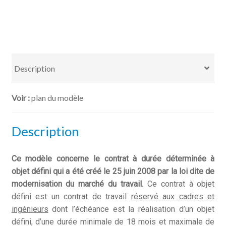
Objet
Défini
-
Accusé
réception
Description
d'une
lettre
plan du modèle
de
rupture
avec
Description
préavis
Ce modèle concerne le contrat à durée déterminée à
objet défini qui a été créé le 25 juin 2008 par la loi dite de
modernisation du marché du travail.
Ce contrat à objet
défini est un contrat de travail
réservé aux cadres et
ingénieurs
dont l’échéance est la réalisation d’un objet
défini, d’une durée minimale de 18 mois et maximale de