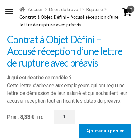
Aller
Aller
Accueil
Droit du travail
Rupture
0
à
au
Contrat à Objet Défini – Accusé réception d’une
la
contenu
lettre de rupture avec préavis
navigation
Contrat à Objet Défini –
Accusé réception d’une lettre
de rupture avec préavis
A qui est destiné ce modèle ?
Cette lettre s’adresse aux employeurs qui ont reçu une
lettre de démission de leur salarié et qui souhaitent leur
accuser réception tout en fixant les dates du préavis.
quantité
8,33
€
TTC
de
Contrat
Ajouter au panier
à