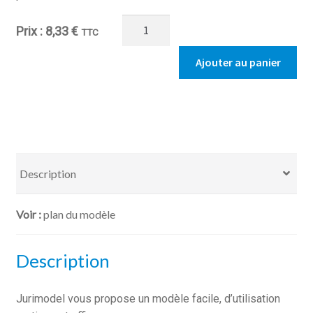
quantité
8,33
€
TTC
de
Licenciement
Ajouter au panier
-
Lettre
de
convocation
à
l'entretien
Description
prélable
avec
plan du modèle
mise
à
pied
Description
conservatoire
Jurimodel vous propose un modèle facile, d’utilisation