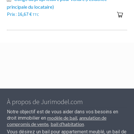
principale du locataire)
16,67
€
TTC
À propos de Jurimodel.com
Notre objectif est de vous aider dans vos besoins en
modèle de bail
annulation de
droit immobilier en
,
compromis de vente
bail d’habitation
,
.
Vous désirez un bail pour appartement meublé, un bail de