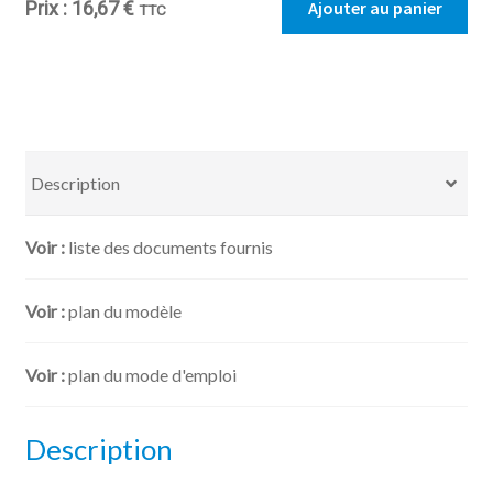
Ajouter au panier
16,67
€
TTC
de
Bail
Meublé
-
Contrat
de
Description
location
d'une
Villa
liste des documents fournis
meublée
(sauf
plan du modèle
résidence
principale)
plan du mode d'emploi
Description