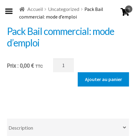
Aller
Aller
Accueil
Uncategorized
Pack Bail
0
à
au
commercial: mode d’emploi
la
contenu
navigation
Pack Bail commercial: mode
d’emploi
quantité
0,00
€
TTC
de
Pack
Ajouter au panier
Bail
commercial:
mode
d'emploi
Description