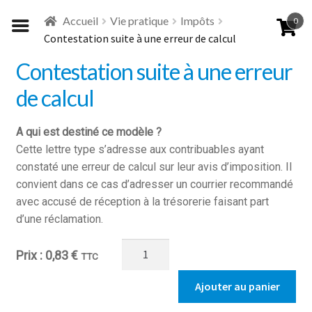
Aller
Aller
Accueil
Vie pratique
Impôts
0
à
au
Contestation suite à une erreur de calcul
la
contenu
navigation
Contestation suite à une erreur
de calcul
A qui est destiné ce modèle ?
Cette lettre type s’adresse aux contribuables ayant
constaté une erreur de calcul sur leur avis d’imposition. Il
convient dans ce cas d’adresser un courrier recommandé
avec accusé de réception à la trésorerie faisant part
d’une réclamation.
quantité
0,83
€
TTC
de
Contestation
Ajouter au panier
suite