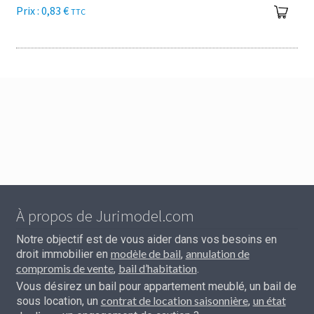
0,83
€
TTC
À propos de Jurimodel.com
Notre objectif est de vous aider dans vos besoins en
modèle de bail
annulation de
droit immobilier en
,
compromis de vente
bail d’habitation
,
.
Vous désirez un bail pour appartement meublé, un bail de
contrat de location saisonnière
un état
sous location, un
,