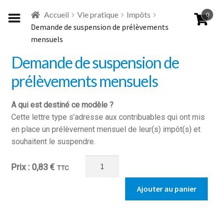
Aller
Aller
Accueil
Vie pratique
Impôts
0
à
au
Demande de suspension de prélèvements
la
contenu
mensuels
navigation
Demande de suspension de
prélèvements mensuels
A qui est destiné ce modèle ?
Cette lettre type s’adresse aux contribuables qui ont mis
en place un prélèvement mensuel de leur(s) impôt(s) et
souhaitent le suspendre.
quantité
0,83
€
TTC
de
Demande
Ajouter au panier
de
suspension