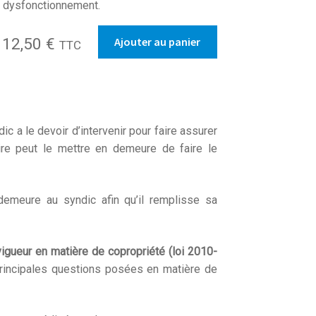
n dysfonctionnement.
quantité
Ajouter au panier
12,50
€
TTC
de
Mise
en
demeure
au
 a le devoir d’intervenir pour faire assurer
syndic
ire peut le mettre en demeure de faire le
d'avoir
à
remédier
emeure au syndic afin qu’il remplisse sa
à
un
dysfonctionnement
vigueur en matière de copropriété (loi 2010-
rincipales questions posées en matière de