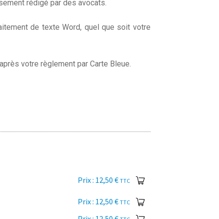
usement rédigé par des avocats.
aitement de texte Word, quel que soit votre
 après votre règlement par Carte Bleue.
12,50
€
TTC
12,50
€
TTC
12,50
€