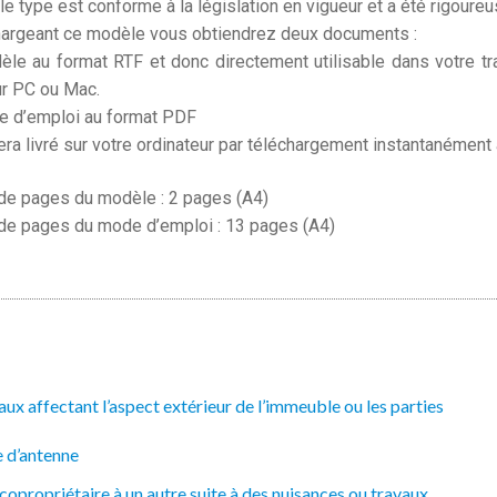
e type est conforme à la législation en vigueur et a été rigoure
hargeant ce modèle vous obtiendrez deux documents :
èle au format RTF et donc directement utilisable dans votre tr
ur PC ou Mac.
e d’emploi au format PDF
era livré sur votre ordinateur par téléchargement instantanément
e pages du modèle : 2 pages (A4)
e pages du mode d’emploi : 13 pages (A4)
x affectant l’aspect extérieur de l’immeuble ou les parties
 d’antenne
copropriétaire à un autre suite à des nuisances ou travaux