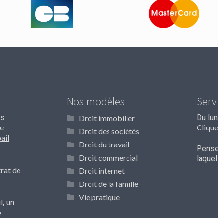
Nos modèles
Serv
os
Du lu
Droit immobilier
e
Clique
Droit des sociétés
ail
Droit du travail
Pensez
Droit commercial
laque
rat de
Droit internet
Droit de la famille
Vie pratique
l, un
e