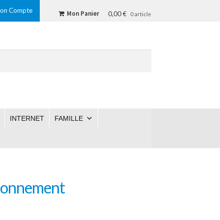
on Compte
Mon Panier
0,00 €
0 article
INTERNET
FAMILLE
tionnement