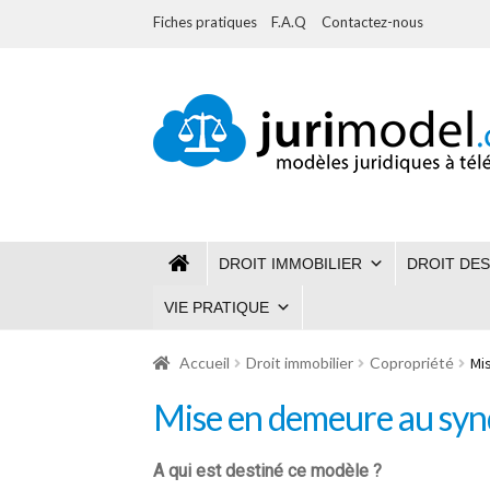
Fiches pratiques
F.A.Q
Contactez-nous
Aller
Aller
à
au
la
contenu
navigation
DROIT IMMOBILIER
DROIT DES
VIE PRATIQUE
Accueil
Droit immobilier
Copropriété
Mi
Mise en demeure au synd
A qui est destiné ce modèle ?